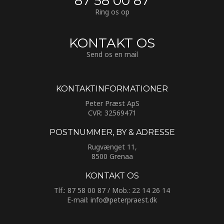
87 58 00 87
Ring os op
KONTAKT OS
Send os en mail
KONTAKTINFORMATIONER​
Peter Præst ApS
CVR: 32569471
POSTNUMMER, BY & ADRESSE
Rugvænget 11,
8500 Grenaa
KONTAKT OS
Tlf.:
87 58 00 87
/ Mob.:
22 14 26 14
E-mail:
info@peterpraest.dk