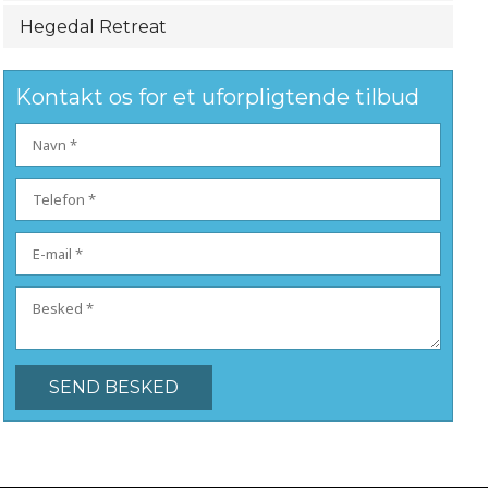
Hegedal Retreat
Kontakt os for et uforpligtende tilbud​