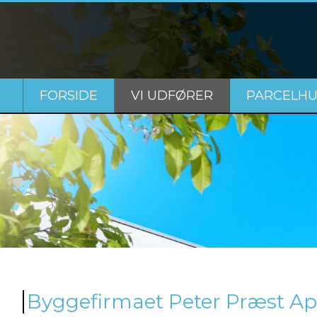
FORSIDE
VI UDFØRER
PARCELHU
Byggefirmaet Peter Præst Ap