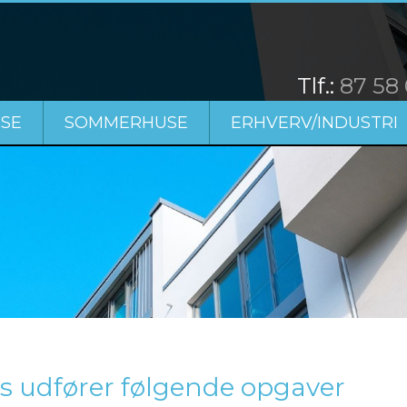
​Tlf.:
87 58
SE
SOMMERHUSE
ERHVERV/INDUSTRI
s udfører følgende opgaver