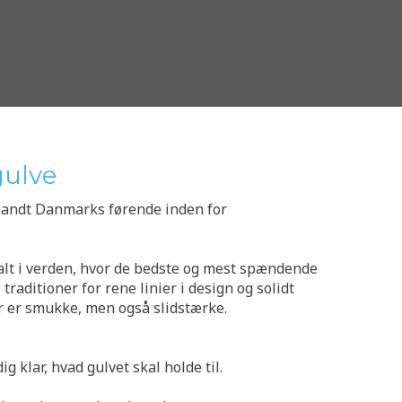
gulve
blandt Danmarks førende inden for
alt i verden, hvor de bedste og mest spændende
raditioner for rene linier i design og solidt
er er smukke, men også slidstærke.
g klar, hvad gulvet skal holde til.