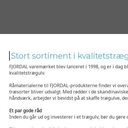
Stort sortiment i kvalitetstræ
FJORDAL varemærket blev lanceret i 1998, og er i dag 
kvalitetstrægulv.
Råmaterialerne til FJORDAL-produkterne finder vi over
træsorter bliver udvalgt. Med rødder i de skandinaviske t
håndværk, arbejder vi bevidst på at skaffe trægulve, d
Et par gode råd
Inden du går ud og investerer i et trægulv, bør du gøre di