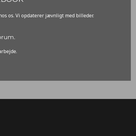
hos os. Vi opdaterer jævnligt med billeder.
forum.
arbejde.