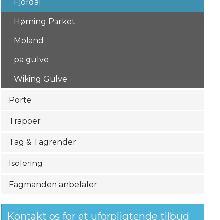
Fjordal
Hørning Parket
Moland
pa gulve
Wiking Gulve
Porte
Trapper
Tag & Tagrender
Isolering
Fagmanden anbefaler
Kontakt os for et uforpligtende tilbud​