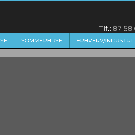
​Tlf.:
87 58
SE
SOMMERHUSE
ERHVERV/INDUSTRI