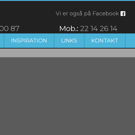
Vi er også på Facebook
 00 87
​Mob.:
22 14 26 14
INSPIRATION
LINKS
KONTAKT