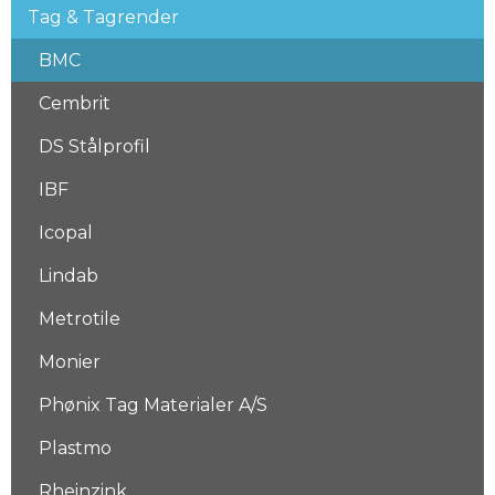
Tag & Tagrender
BMC
Cembrit
DS Stålprofil
IBF
Icopal
Lindab
Metrotile
Monier
Phønix Tag Materialer A/S
Plastmo
Rheinzink