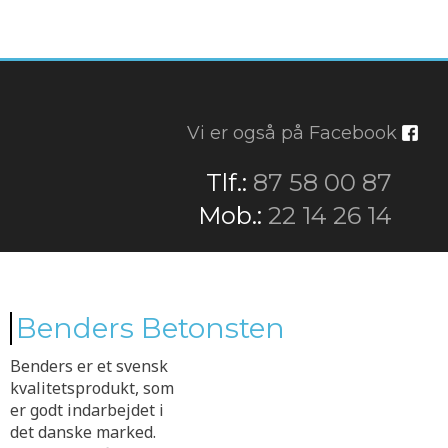
Vi er også på Facebook
​Tlf.:
87 58 00 87
​Mob.:
22 14 26 14
Benders Betonsten
Benders er et svensk
kvalitetsprodukt, som
er godt indarbejdet i
det danske marked.