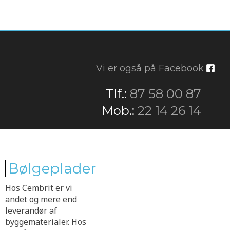
Vi er også på Facebook
​Tlf.:
87 58 00 87
​Mob.:
22 14 26 14
Bølgeplader
Hos Cembrit er vi
andet og mere end
leverandør af
byggematerialer. Hos